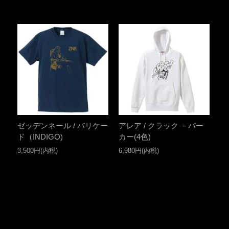
ゼッデンネール / バリケー
アレア / クラック －パー
ド（INDIGO)
カー(4色)
3,500円(内税)
6,980円(内税)