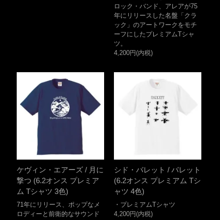
ロック・バンド、アレアが75
年にリリースした名盤「クラ
ック」のアートワークをモチ
ーフにしたプレミアムTシャ
ツ。
4,200円(内税)
ケヴィン・エアーズ / 月に
シド・バレット / バレット
撃つ (6.2オンス プレミア
(6.2オンス プレミアム Tシ
ム Tシャツ 3色)
ャツ 4色)
71年にリリース、ポップなメ
・プレミアムTシャツ
ロディーと前衛的なサウンド
4,200円(内税)