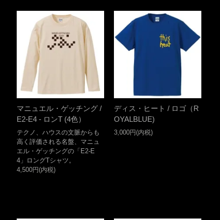
マニュエル・ゲッチング /
ディス・ヒート / ロゴ（R
E2-E4 - ロンT (4色）
OYALBLUE)
テクノ、ハウスの文脈からも
3,000円(内税)
高く評価される名盤、マニュ
エル・ゲッチングの「E2-E
4」ロングTシャツ。
4,500円(内税)