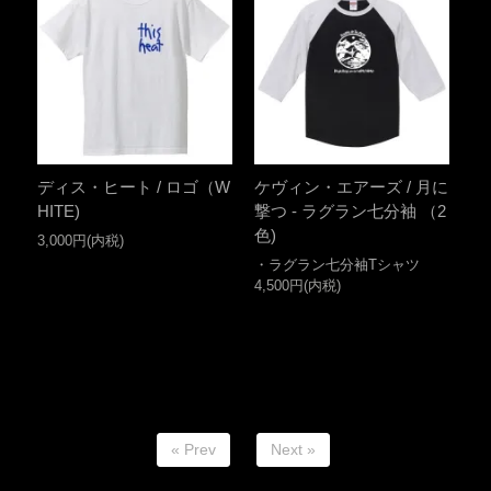
ディス・ヒート / ロゴ（W
ケヴィン・エアーズ / 月に
HITE)
撃つ - ラグラン七分袖 （2
色)
3,000円(内税)
・ラグラン七分袖Tシャツ
4,500円(内税)
« Prev
Next »