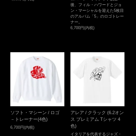
後、フィル・ハワードとジョ
ン・マーシャルを迎えた5枚目
のアルバム「5」のロゴトレー
ナー。
6,700円(内税)
ソフト・マシーン / ロゴ
アレア / クラック (6.2オン
－トレーナー(4色)
ス プレミアム Tシャツ 4
色)
6,700円(内税)
イタリアを代表するジャズ・