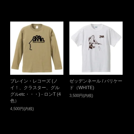
ブレイン・レコーズ (ノ
ゼッデンネール / バリケー
イ！、クラスター、グル
ド（WHITE)
グルetc・・・) - ロンT (4
3,500円(内税)
色）
4,500円(内税)