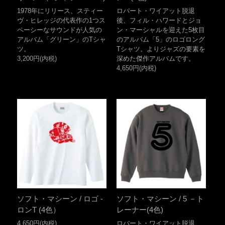
1978年にリリース、スティー
ロバート・ワイアット脱退
ヴ・ヒレッジの代表作の1つス
後、フィル・ハワードとジョ
ペーシーなサウンドが人気の
ン・マーシャルを迎えた5枚目
アルバム「グリーン」のTシャ
のアルバム「5」のロゴロング
ツ。
Tシャツ。よりジャズの要素を
3,200円(内税)
深めた傑作アルバムです。
4,650円(内税)
ソフト・マシーン / ロゴ -
ソフト・マシーン / 5 －ト
ロンT (4色）
レーナー(4色)
4,650円(内税)
ロバート・ワイアット脱退