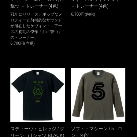
撃つ －トレーナー(4色)
－トレーナー(4色)
71年にリリース、ポップなメ
6,700円(内税)
ロディーと前衛的なサウンド
が混在したケヴィン・エアー
ズの初期の傑作「月に撃つ」
のトレーナー。
6,700円(内税)
スティーヴ・ヒレッジ / グ
ソフト・マシーン / 5 - ロ
リーン （Tシャツ BLACK)
ンT (4色)