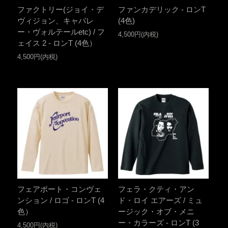
ファクトリー(ジョイ・デ
ファンカデリック - ロンT
ヴィジョン、キャバレ
(4色)
ー・ヴォルテールetc) / フ
4,500円(内税)
ェイス 2 - ロンT (4色）
4,500円(内税)
フェアポート・コンヴェ
フェラ・クティ・アン
ンション / ロゴ - ロンT (4
ド・ロイ エアーズ / ミュ
色）
ージック・オブ・メニ
ー・カラーズ - ロンT (3
4,500円(内税)