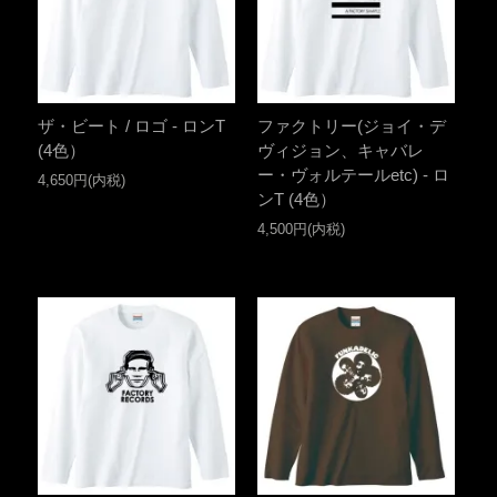
ザ・ビート / ロゴ - ロンT
ファクトリー(ジョイ・デ
(4色）
ヴィジョン、キャバレ
ー・ヴォルテールetc) - ロ
4,650円(内税)
ンT (4色）
4,500円(内税)