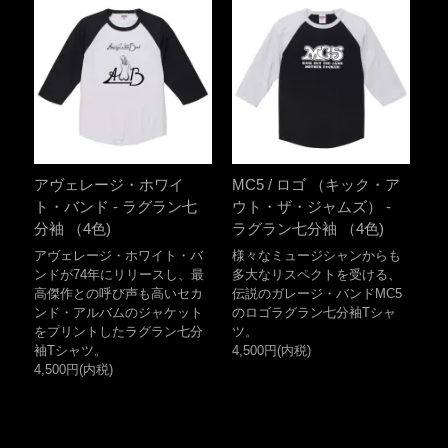
アヴェレージ・ホワイ
MC5 / ロゴ （キック・ア
ト・バンド - ラグラン七
ウト・ザ・ジャムズ） -
分袖 （4色)
ラグラン七分袖 （4色)
アヴェレージ・ホワイト・バ
様々なミュージシャンからも
ンドが74年にリリースし、最
多大なリスペクトを受ける、
高傑作との呼び声も高いセカ
伝説のガレージ・バンドMC5
ンド・アルバムのジャケット
のロゴラグラン七分袖Tシャ
をプリントしたラグラン七分
ツ。
袖Tシャツ。
4,500円(内税)
4,500円(内税)