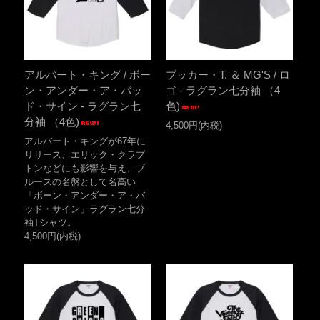
アルバート・キング / ボー
ブッカー・T. ＆ MG'S / ロ
ン・アンダー・ア・バッ
ゴ - ラグラン七分袖 （4
ド・サイン - ラグラン七
色)
分袖 （4色)
4,500円(内税)
アルバート・キングが67年に
リリース、エリック・クラプ
トンなどにも影響を与え、ブ
ルースの名盤として名高い
「ボーン・アンダー・ア・バ
ッド・サイン」ラグラン七分
袖Tシャツ。
4,500円(内税)