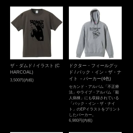
ザ・ダムド / イラスト (C
ドクター・フィールグッ
HARCOAL)
ド / バック・イン・ザ・ナ
イト －パーカー(4色)
3,500円(内税)
セカンド・アルバム「不正療
法」やライブ・アルバム「殺
人病棟」にも収録されている
「バック・イン・ザ・ナイ
ト」のEPイラストをプリント
したパーカー。
6,980円(内税)