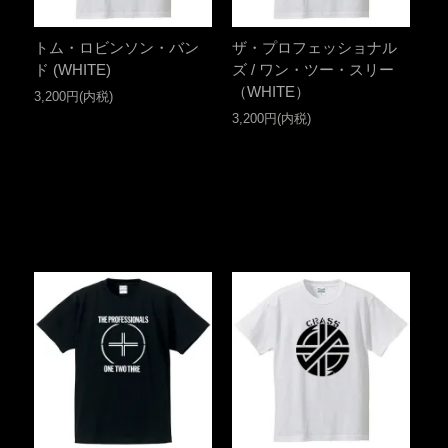
トム・ロビンソン・バン
ザ・プロフェッショナル
ド (WHITE)
ズ / ワン・ツー・スリー
（WHITE）
3,200円(内税)
3,200円(内税)