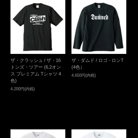
ザ・クラッシュ / ザ・16
ザ・ダムド / ロゴ - ロンT
トンズ・ツアー (6.2オン
(4色）
ス プレミアム Tシャツ 4
4,650円(内税)
色)
4,200円(内税)