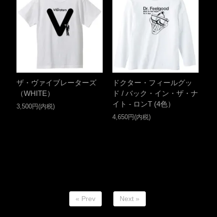
ザ・ヴァイブレーターズ
ドクター・フィールグッ
（WHITE）
ド / バック・イン・ザ・ナ
イト - ロンT (4色）
3,500円(内税)
4,650円(内税)
« Prev
Next »