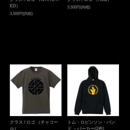
ED）
3,500円(内税)
3,500円(内税)
クラス / ロゴ （チャコー
トム・ロビンソン・バン
ル）
ド －パーカー(2色)