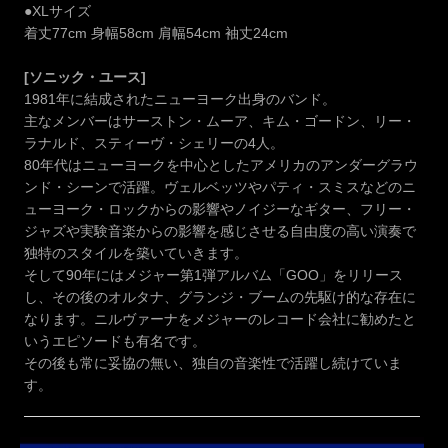
●XLサイズ
着丈77cm 身幅58cm 肩幅54cm 袖丈24cm
[ソニック・ユース]
1981年に結成されたニューヨーク出身のバンド。
主なメンバーはサーストン・ムーア、キム・ゴードン、リー・
ラナルド、スティーヴ・シェリーの4人。
80年代はニューヨークを中心としたアメリカのアンダーグラウ
ンド・シーンで活躍。ヴェルベッツやパティ・スミスなどのニ
ューヨーク・ロックからの影響やノイジーなギター、フリー・
ジャズや実験音楽からの影響を感じさせる自由度の高い演奏で
独特のスタイルを築いていきます。
そして90年にはメジャー第1弾アルバム「GOO」をリリース
し、その後のオルタナ、グランジ・ブームの先駆け的な存在に
なります。ニルヴァーナをメジャーのレコード会社に勧めたと
いうエピソードも有名です。
その後も常に妥協の無い、独自の音楽性で活躍し続けていま
す。