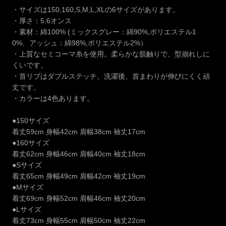
・サイズは150,160,S,M,L,XLの6サイズがあります。
・厚さ：5.6オンス
・素材：綿100% (ミックスグレー：綿90%,ポリエステル1
0%、アッシュ：綿98%,ポリエステル2%）
・上質なセミコーマ糸を使用。柔らかな肌触りで、型崩れしに
くいです。
・首リブはダブルステッチ。洗濯後、首まわりが伸びにくく頑
丈です。
・カラーは4色あります。
●150サイズ
着丈59cm 身幅42cm 肩幅38cm 袖丈17cm
●160サイズ
着丈62cm 身幅46cm 肩幅40cm 袖丈18cm
●Sサイズ
着丈65cm 身幅49cm 肩幅42cm 袖丈19cm
●Mサイズ
着丈69cm 身幅52cm 肩幅46cm 袖丈20cm
●Lサイズ
着丈73cm 身幅55cm 肩幅50cm 袖丈22cm