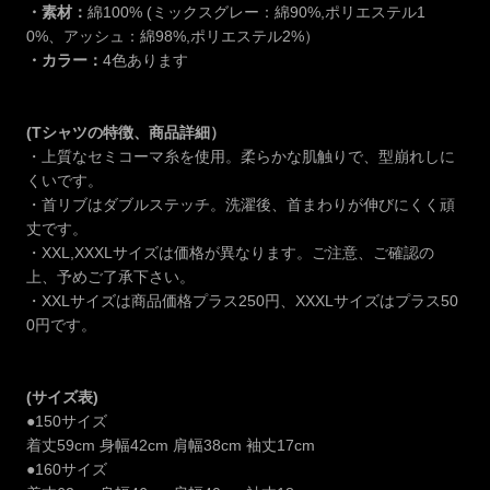
・素材：
綿100% (ミックスグレー：綿90%,ポリエステル1
0%、アッシュ：綿98%,ポリエステル2%）
・カラー：
4色あります
(Tシャツの特徴、商品詳細）
・上質なセミコーマ糸を使用。柔らかな肌触りで、型崩れしに
くいです。
・首リブはダブルステッチ。洗濯後、首まわりが伸びにくく頑
丈です。
・XXL,XXXLサイズは価格が異なります。ご注意、ご確認の
上、予めご了承下さい。
・XXLサイズは商品価格プラス250円、XXXLサイズはプラス50
0円です。
(サイズ表)
●150サイズ
着丈59cm 身幅42cm 肩幅38cm 袖丈17cm
●160サイズ