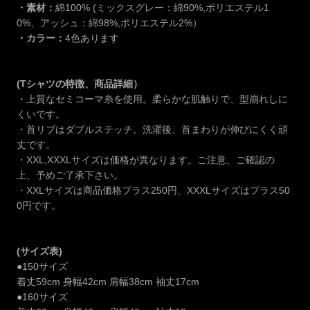
・素材：
綿100% (ミックスグレー：綿90%,ポリエステル1
0%、アッシュ：綿98%,ポリエステル2%）
・カラー：
4色あります
(Tシャツの特徴、商品詳細）
・上質なセミコーマ糸を使用。柔らかな肌触りで、型崩れしに
くいです。
・首リブはダブルステッチ。洗濯後、首まわりが伸びにくく頑
丈です。
・XXL,XXXLサイズは価格が異なります。ご注意、ご確認の
上、予めご了承下さい。
・XXLサイズは商品価格プラス250円、XXXLサイズはプラス50
0円です。
(サイズ表)
●150サイズ
着丈59cm 身幅42cm 肩幅38cm 袖丈17cm
●160サイズ