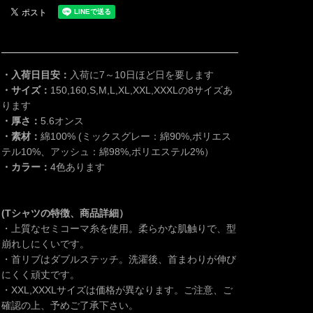
・入荷日目安：
入荷に7～10日ほど日を要します
・サイズ：
150,160,S,M,L,XL,XXL,XXXLの8サイズあ
ります
・厚さ：
5.6オンス
・素材：
綿100% (ミックスグレー：綿90%,ポリエス
テル10%、アッシュ：綿98%,ポリエステル2%）
・カラー：
4色あります
(Tシャツの特徴、商品詳細）
・上質なセミコーマ糸を使用。柔らかな肌触りで、型
崩れしにくいです。
・首リブはダブルステッチ。洗濯後、首まわりが伸び
にくく頑丈です。
・XXL,XXXLサイズは価格が異なります。ご注意、ご
確認の上、予めご了承下さい。