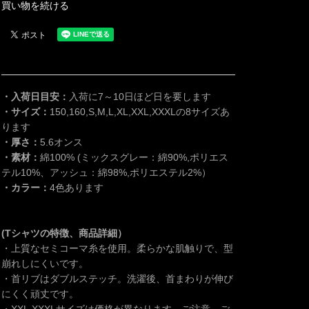
買い物を続ける
・入荷日目安：
入荷に7～10日ほど日を要します
・サイズ：
150,160,S,M,L,XL,XXL,XXXLの8サイズあ
ります
・厚さ：
5.6オンス
・素材：
綿100% (ミックスグレー：綿90%,ポリエス
テル10%、アッシュ：綿98%,ポリエステル2%）
・カラー：
4色あります
(Tシャツの特徴、商品詳細）
・上質なセミコーマ糸を使用。柔らかな肌触りで、型
崩れしにくいです。
・首リブはダブルステッチ。洗濯後、首まわりが伸び
にくく頑丈です。