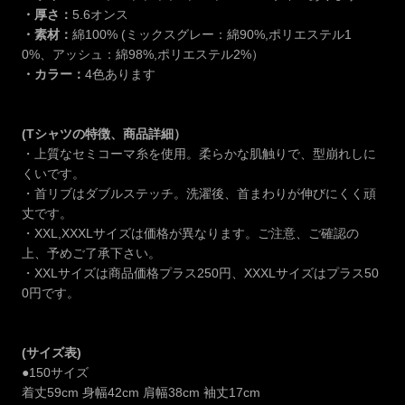
・厚さ：
5.6オンス
・素材：
綿100% (ミックスグレー：綿90%,ポリエステル1
0%、アッシュ：綿98%,ポリエステル2%）
・カラー：
4色あります
(Tシャツの特徴、商品詳細）
・上質なセミコーマ糸を使用。柔らかな肌触りで、型崩れしに
くいです。
・首リブはダブルステッチ。洗濯後、首まわりが伸びにくく頑
丈です。
・XXL,XXXLサイズは価格が異なります。ご注意、ご確認の
上、予めご了承下さい。
・XXLサイズは商品価格プラス250円、XXXLサイズはプラス50
0円です。
(サイズ表)
●150サイズ
着丈59cm 身幅42cm 肩幅38cm 袖丈17cm