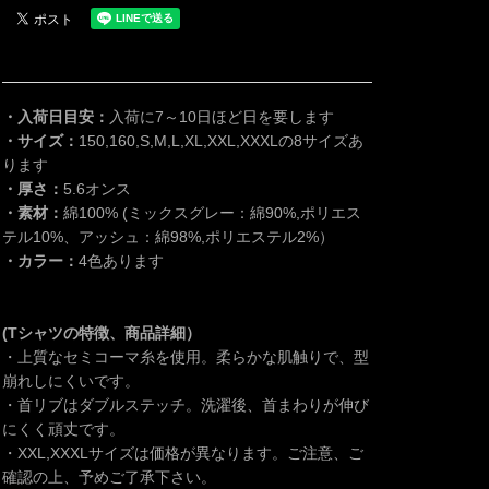
・入荷日目安：
入荷に7～10日ほど日を要します
・サイズ：
150,160,S,M,L,XL,XXL,XXXLの8サイズあ
ります
・厚さ：
5.6オンス
・素材：
綿100% (ミックスグレー：綿90%,ポリエス
テル10%、アッシュ：綿98%,ポリエステル2%）
・カラー：
4色あります
(Tシャツの特徴、商品詳細）
・上質なセミコーマ糸を使用。柔らかな肌触りで、型
崩れしにくいです。
・首リブはダブルステッチ。洗濯後、首まわりが伸び
にくく頑丈です。
・XXL,XXXLサイズは価格が異なります。ご注意、ご
確認の上、予めご了承下さい。