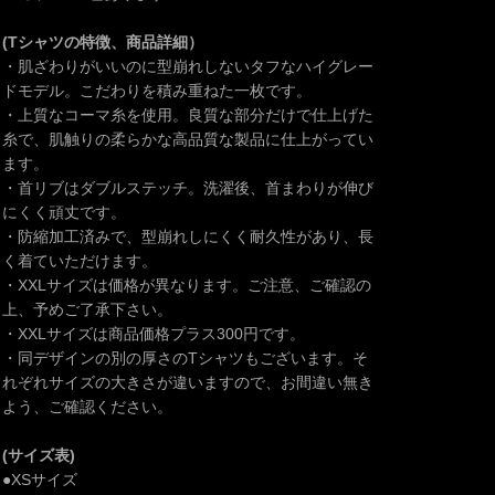
(Tシャツの特徴、商品詳細）
・肌ざわりがいいのに型崩れしないタフなハイグレー
ドモデル。こだわりを積み重ねた一枚です。
・上質なコーマ糸を使用。良質な部分だけで仕上げた
糸で、肌触りの柔らかな高品質な製品に仕上がってい
ます。
・首リブはダブルステッチ。洗濯後、首まわりが伸び
にくく頑丈です。
・防縮加工済みで、型崩れしにくく耐久性があり、長
く着ていただけます。
・XXLサイズは価格が異なります。ご注意、ご確認の
上、予めご了承下さい。
・XXLサイズは商品価格プラス300円です。
・同デザインの別の厚さのTシャツもございます。そ
れぞれサイズの大きさが違いますので、お間違い無き
よう、ご確認ください。
(サイズ表)
●XSサイズ