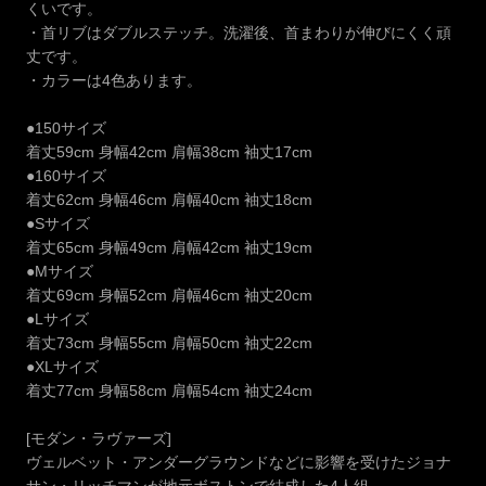
くいです。
・首リブはダブルステッチ。洗濯後、首まわりが伸びにくく頑
丈です。
・カラーは4色あります。
●150サイズ
着丈59cm 身幅42cm 肩幅38cm 袖丈17cm
●160サイズ
着丈62cm 身幅46cm 肩幅40cm 袖丈18cm
●Sサイズ
着丈65cm 身幅49cm 肩幅42cm 袖丈19cm
●Mサイズ
着丈69cm 身幅52cm 肩幅46cm 袖丈20cm
●Lサイズ
着丈73cm 身幅55cm 肩幅50cm 袖丈22cm
●XLサイズ
着丈77cm 身幅58cm 肩幅54cm 袖丈24cm
[モダン・ラヴァーズ]
ヴェルベット・アンダーグラウンドなどに影響を受けたジョナ
サン・リッチマンが地元ボストンで結成した4人組。