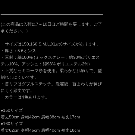
(この商品は入荷に7～10日ほど時間を要します。ご了
承ください。）
・サイズは150,160,S,M,L,XLの6サイズがあります。
・厚さ：5.6オンス
・素材：綿100% (ミックスグレー：綿90%,ポリエス
テル10%、アッシュ：綿98%,ポリエステル2%）
・上質なセミコーマ糸を使用。柔らかな肌触りで、型
崩れしにくいです。
・首リブはダブルステッチ。洗濯後、首まわりが伸び
にくく頑丈です。
・カラーは4色あります。
●150サイズ
着丈59cm 身幅42cm 肩幅38cm 袖丈17cm
●160サイズ
着丈62cm 身幅46cm 肩幅40cm 袖丈18cm